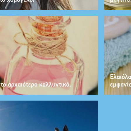
το χαμόγελο!
μαγνητί
Ελαιόλα
το αρχαιότερο καλλυντικό.
εμφανίσ