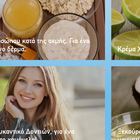
σώπου κατά της ακμής. Για ένα
νο δέρμα.
Κρέμα Χ
υκαντικό Δοντιών, για ένα
Ξεκούρα