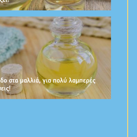
ζει!
δο στα μαλλιά, για πολύ λαμπερές
εις!