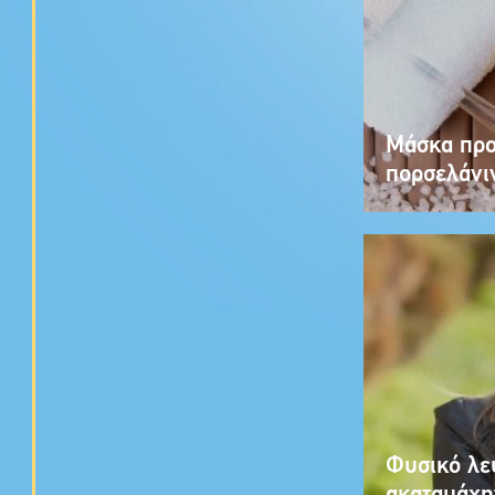
Μάσκα προ
πορσελάνι
Φυσικό λε