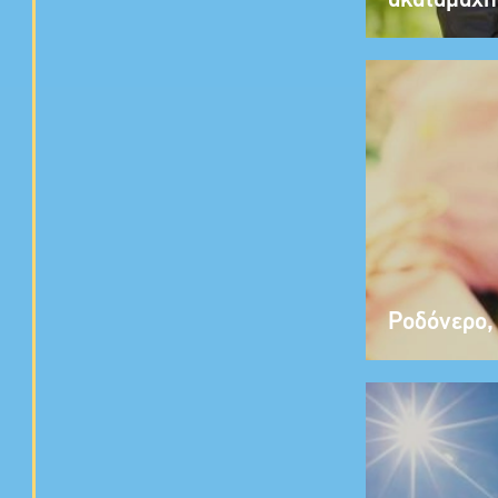
ακαταμάχη
Ροδόνερο, 