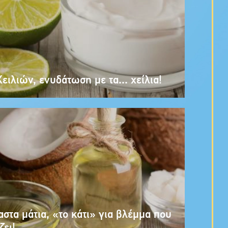
ειλιών, ενυδάτωση με τα... χείλια!
στα μάτια, «το κάτι» για βλέμμα που