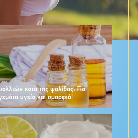
αλλιών κατά της ψαλίδας. Για
γεμάτα υγεία και ομορφιά!