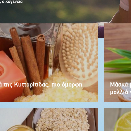
 οικογένεια
 της Κυτταρίτιδας, πιο όμορφη
Μάσκα μ
…
μαλλιά 