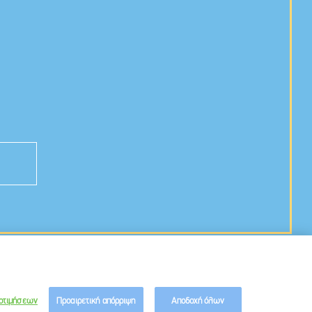
Created by
Ogilvy
οτιμήσεων
Προαιρετική απόρριψη
Αποδοχή όλων