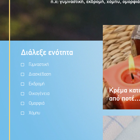
π.χ:
γυμναστική, εκδρομή, χόμπυ, ομορφιά,
Διάλεξε ενότητα
Γυμναστική
Διασκέδαση
Εκδρομή
Κρέμα κατά
Οικογένεια
από ποτέ
Ομορφιά
Χόμπυ