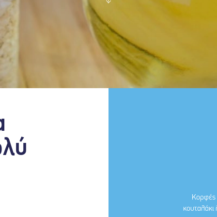
α
ολύ
Κορφές 
κουταλάκι 