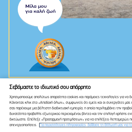
Σεβόμαστε το ιδιωτικό σου απόρρητο
© Milner
Χρησιμοποιούμε απολύτως απαραίτητα cookies και παρόμοιες τεχνολογίες για να δ
ΠΟΛΙΤΙΚΗ COOKIES
ΕΠΙΛΟΓΕΣ COOKIES
ΠΟΛΙΤΙΚΗ ΠΡ
Κάνοντας κλικ στο «Αποδοχή όλων», συμφωνείς ότι εμείς και οι συνεργάτες μας χ
Facebook
Yo
σας παρέχουμε μια βέλτιστη διαδικτυακή εμπειρία, η οποία περιλαμβάνει την προβ
δυνατότητα προβολής εξωτερικού περιεχομένου βίντεο και την επιλογή χρήσης
δικτύωσης. Επέλεξε «Προσαρμογή προτιμήσεων» για να επιλέξεις λεπτομερώς ποι
απενεργοποιήσεις.
Για περισσότερες πληροφορίες, διάβασε τη δήλωσή μας για τα