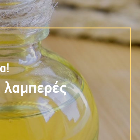
α!
ύ λαμπερές