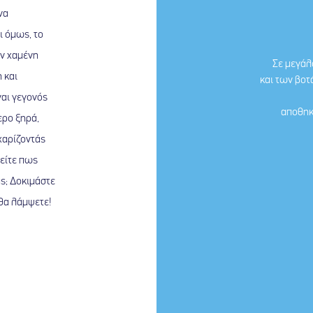
να
ι όμως, το
ην χαμένη
Σε μεγάλ
 και
και των βοτ
αι γεγονός
αποθηκ
ερο ξηρά,
χαρίζοντάς
τείτε πως
ας; Δοκιμάστε
θα λάμψετε!