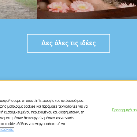
Δες όλες τις ιδέες
ιασφαλίσουμε τη σωστή λειτουργία του ιστότοπού μας.
ΟΣΤΑΣΙΑΣ ΠΡΟΣΩΠΙΚΩΝ ΔΕΔΟΜΕΝΩΝ
ΟΡΟΙ ΧΡΗΣΗΣ
ΙΔΕΕΣ ΠΟΥ ΜΙΛΑΝΕ
ρησιμοποιούμε cookies και παρόμοιες τεχνολογίες για να
Προσαρμογή πρ
utube
ολή εξατομικευμένου περιεχομένου και διαφημίσεων, τη
 ενσωματωμένων λειτουργιών μέσων κοινωνικής
α cookies θέλεις να ενεργοποιήσεις ή να
 cookies.