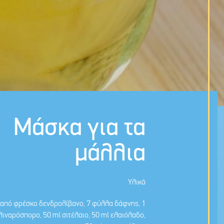
Μάσκα για τα
μάλλια
Υλικά
από φρέσκο δενδρολίβανο, 7 φύλλα δάφνης, 1
λιναρόσπορο, 50 ml σιτέλαιο, 50 ml ελαιόλαδο,