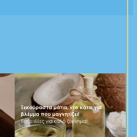
ύ
Ξεκούραστα μάτια, «το κάτι» για
βλέμμα που μαγνητίζει!
Βάζει ιδέες για καλό ξεκίνημα!