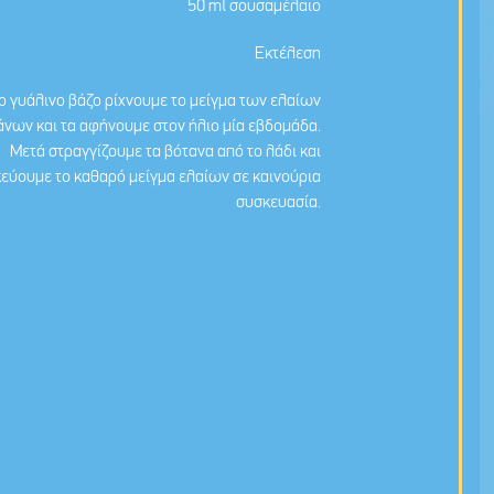
50 ml σουσαμέλαιο
Εκτέλεση
ο γυάλινο βάζο ρίχνουμε το μείγμα των ελαίων
άνων και τα αφήνουμε στον ήλιο μία εβδομάδα.
Μετά στραγγίζουμε τα βότανα από το λάδι και
εύουμε το καθαρό μείγμα ελαίων σε καινούρια
συσκευασία.