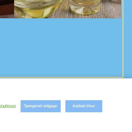
Created by
Ogilvy
οτιμήσεων
Προαιρετική απόρριψη
Αποδοχή όλων