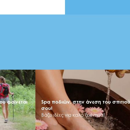
ου φαίνεται
Spa ποδιών, στην άνεση του σπιτιο
σου!
Βάζει ιδέες για καλό ξεκίνημα!