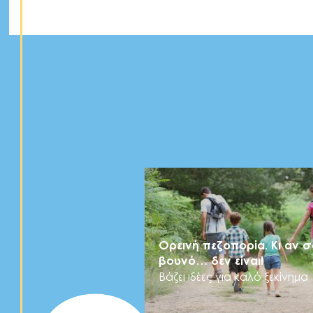
Ορεινή πεζοπορία. Κι αν σ
βουνό… δεν είναι!
Βάζει ιδέες για καλό ξεκίνημα