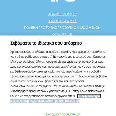
ΠΟΛΙΤΙΚΗ COOKIES
ΕΠΙΛΟΓΕΣ COOKIES
ΠΟΛΙΤΙΚΗ ΠΡΟΣΤΑΣΙΑΣ ΠΡΟΣΩΠΙΚΩΝ ΔΕΔΟΜΕΝΩΝ
ΟΡΟΙ ΧΡΗΣΗΣ
ΙΔΕΕΣ ΠΟΥ ΜΙΛΑΝΕ
Σεβόμαστε το ιδιωτικό σου απόρρητο
© Milner
Χρησιμοποιούμε απολύτως απαραίτητα cookies και παρόμοιες τεχνολογίες
για να διασφαλίσουμε τη σωστή λειτουργία του ιστότοπού μας. Κάνοντας
κλικ στο «Αποδοχή όλων», συμφωνείς ότι εμείς και οι συνεργάτες μας
χρησιμοποιούμε cookies και παρόμοιες τεχνολογίες για να σας παρέχουμε
μια βέλτιστη διαδικτυακή εμπειρία, η οποία περιλαμβάνει την προβολή
εξατομικευμένου περιεχομένου και διαφημίσεων, τη δυνατότητα προβολής
εξωτερικού περιεχομένου βίντεο και την επιλογή χρήσης
ενσωματωμένων λειτουργιών μέσων κοινωνικής δικτύωσης. Επέλεξε
«Προσαρμογή προτιμήσεων» για να επιλέξεις λεπτομερώς ποια cookies
θέλεις να ενεργοποιήσεις ή να απενεργοποιήσεις.
Για περισσότερες
πληροφορίες, διάβασε τη δήλωσή μας για τα cookies.
Προσαρμογή προτιμήσεων