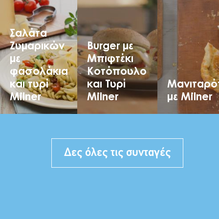
Cooking
Σαλάτα
Ζυμαρικών
Burger με
με
Μπιφτέκι
φασολάκια
Κοτόπουλο
και τυρί
και Τυρί
Μανιταρό
Milner
Milner
με Milner
Δες όλες τις συνταγές