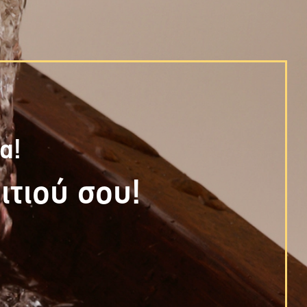
α!
ιτιού σου!