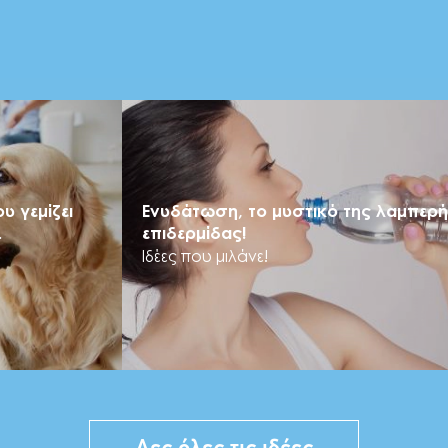
υ γεμίζει
Ενυδάτωση, το μυστικό της λαμπερ
.
επιδερμίδας!
Ιδέες που μιλάνε!