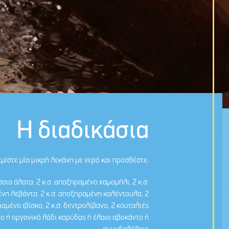
Η διαδικάσια
εμίστε μία μικρή λεκάνη με νερό και προσθέστε:
σσια άλατα, 2 κ.σ. αποξηραμένο χαμομήλι, 2 κ.σ.
νη λεβάντα, 2 κ.σ. αποξηραμένη καλέντουλα, 2
ραμένο ιβίσκο, 2 κ.σ. δεντρολίβανο, 2 κουταλιές
ο ή οργανικό λάδι καρύδας ή έλαιο αβοκάντο ή