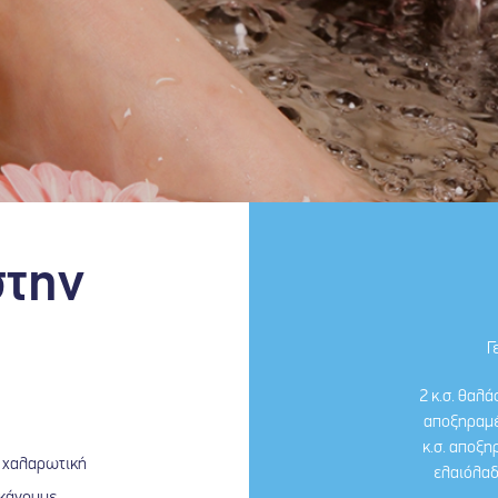
στην
Γ
2 κ.σ. θαλά
αποξηραμέ
κ.σ. αποξη
α χαλαρωτική
ελαιόλαδ