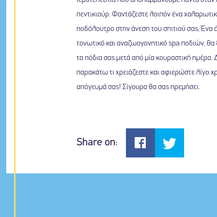
ιεροτελεστία που απολαμβάνουμε πάντα όταν
πεντικιούρ. Φαντάζεστε λοιπόν ένα χαλαρωτι
ποδόλουτρο στην άνεση του σπιτιού σας; Ένα
τονωτικό και αναζωογονητικό spa ποδιών, θα
τα πόδια σας μετά από μία κουραστική ημέρα. 
παρακάτω τι χρειάζεστε και αφιερώστε λίγο χ
απόγευμά σας! Σίγουρα θα σας ηρεμήσει.
Share on: