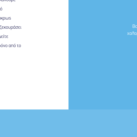
 κάνουμε
κό
 άκρως
Βο
 ξεκουράσει
χαλα
Δείτε
ρόνο από το