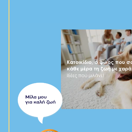
Κατοικίδιο, ο φίλος που σο
κάθε μέρα τη ζωή με χαρά
Ιδέες που μιλάνε!